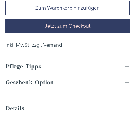
Zum Warenkorb hinzufügen
Jetzt zum Checkout
inkl. MwSt. zzgl.
Versand
Pflege-Tipps
Geschenk-Option
Produkt
Details
in
den
Warenkorb
legen