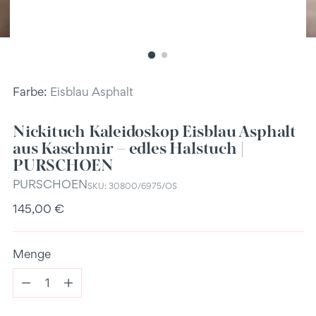
Farbe:
Eisblau Asphalt
Nickituch Kaleidoskop Eisblau Asphalt
aus Kaschmir – edles Halstuch |
PURSCHOEN
PURSCHOEN
SKU: 30800/6975/OS
Regulärer
145,00 €
Preis
Menge
Menge