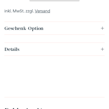
inkl. MwSt. zzgl.
Versand
Geschenk-Option
Produkt
Details
in
den
Warenkorb
legen