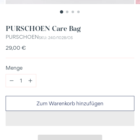
PURSCHOEN Care Bag
PURSCHOEN
SKU: 240/1028/OS
Regulärer
29,00 €
Preis
Menge
Menge
Zum Warenkorb hinzufügen