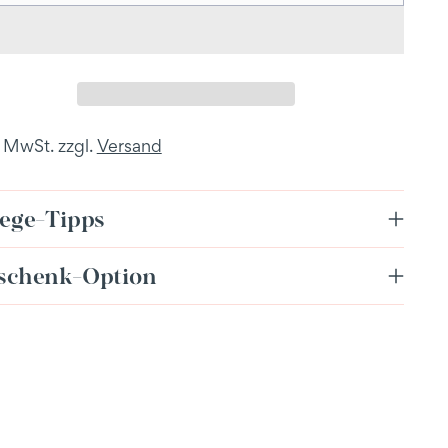
. MwSt. zzgl.
Versand
lege-Tipps
schenk-Option
dukt
enkorb
en