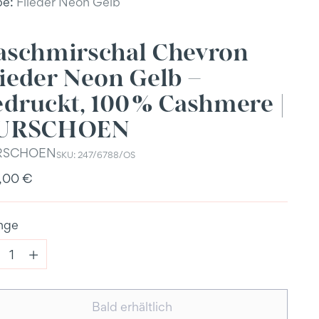
be:
Flieder Neon Gelb
aschmirschal Chevron
lieder Neon Gelb –
edruckt, 100 % Cashmere |
URSCHOEN
RSCHOEN
SKU: 247/6788/OS
ulärer
,00 €
s
nge
nge
Bald erhältlich