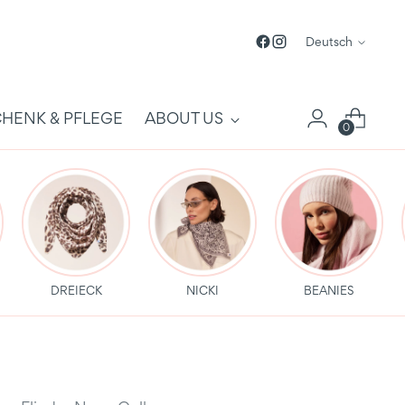
Sprache
Deutsch
HENK & PFLEGE
ABOUT US
0
DREIECK
NICKI
BEANIES