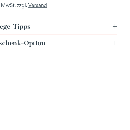
. MwSt. zzgl.
Versand
lege-Tipps
schenk-Option
dukt
enkorb
en