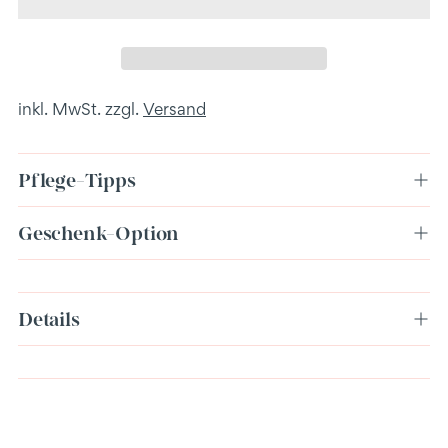
inkl. MwSt. zzgl.
Versand
Pflege-Tipps
Geschenk-Option
Produkt
Details
in
den
Warenkorb
legen