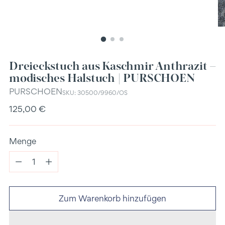
Dreieckstuch aus Kaschmir Anthrazit –
modisches Halstuch | PURSCHOEN
PURSCHOEN
SKU: 30500/9960/OS
Regulärer
125,00 €
Preis
Menge
Menge
Zum Warenkorb hinzufügen