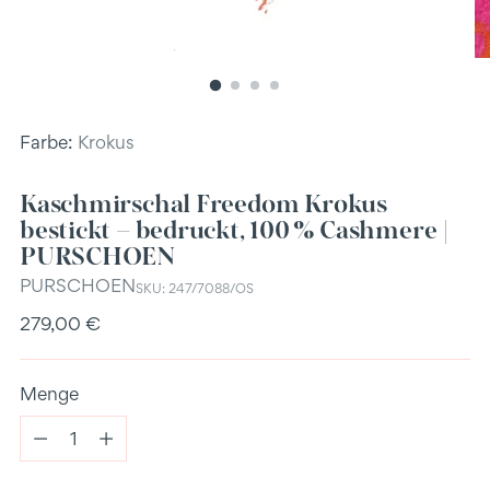
Farbe:
Krokus
Kaschmirschal Freedom Krokus
bestickt – bedruckt, 100 % Cashmere |
PURSCHOEN
PURSCHOEN
SKU: 247/7088/OS
Regulärer
279,00 €
Preis
Menge
Menge