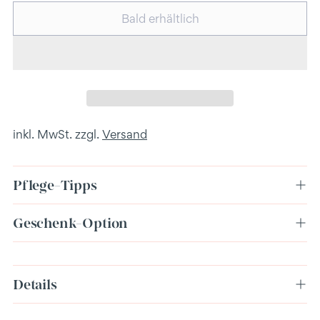
Bald erhältlich
inkl. MwSt. zzgl.
Versand
Pflege-Tipps
Geschenk-Option
Produkt
Details
in
den