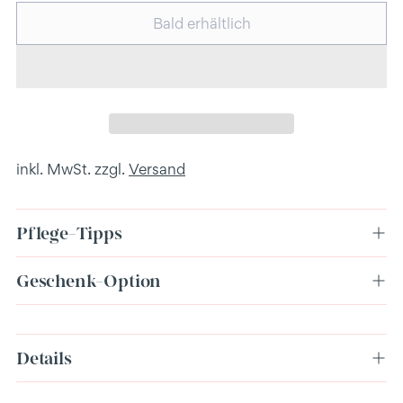
Bald erhältlich
inkl. MwSt. zzgl.
Versand
Pflege-Tipps
Geschenk-Option
Produkt
Details
in
den