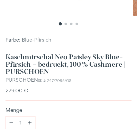
Farbe:
Blue-Pfirsich
Kaschmirschal Neo Paisley Sky Blue-
Pfirsich – bedruckt, 100 % Cashmere |
PURSCHOEN
PURSCHOEN
SKU: 247/7095/OS
Regulärer
279,00 €
Preis
Menge
Menge