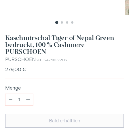
Kaschmirschal Tiger of Nepal Green –
bedruckt, 100 % Cashmere |
PURSCHOEN
PURSCHOEN
SKU: 247/8056/OS
Regulärer
279,00 €
Preis
Menge
Menge
Bald erhältlich