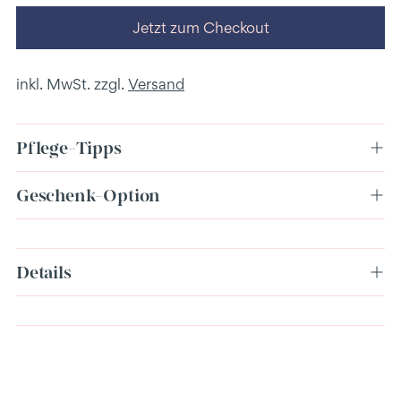
Jetzt zum Checkout
inkl. MwSt. zzgl.
Versand
Pflege-Tipps
Geschenk-Option
Produkt
Details
in
den
Warenkorb
legen