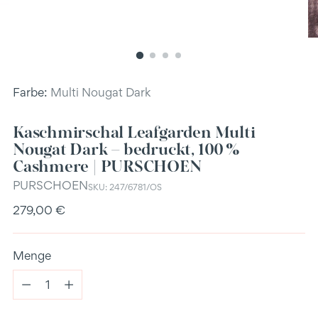
Farbe:
Multi Nougat Dark
Kaschmirschal Leafgarden Multi
Nougat Dark – bedruckt, 100 %
Cashmere | PURSCHOEN
PURSCHOEN
SKU: 247/6781/OS
Regulärer
279,00 €
Preis
Menge
Menge