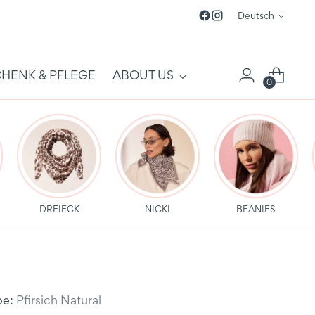
Sprache
Deutsch
HENK & PFLEGE
ABOUT US
0
DREIECK
NICKI
BEANIES
be:
Pfirsich Natural