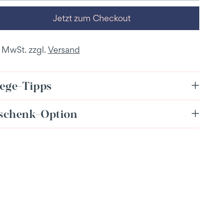
Jetzt zum Checkout
. MwSt. zzgl.
Versand
lege-Tipps
schenk-Option
dukt
enkorb
en