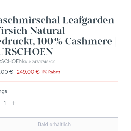
aschmirschal Leafgarden
irsich Natural –
edruckt, 100 % Cashmere |
URSCHOEN
RSCHOEN
SKU: 247/6748/OS
ulärer
,00 €
249,00 €
11% Rabatt
s
nge
nge
Bald erhältlich