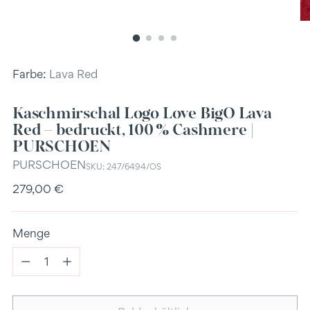
Farbe:
Lava Red
Kaschmirschal Logo Love BigO Lava
Red – bedruckt, 100 % Cashmere |
PURSCHOEN
PURSCHOEN
SKU: 247/6494/OS
Regulärer
279,00 €
Preis
Menge
Menge