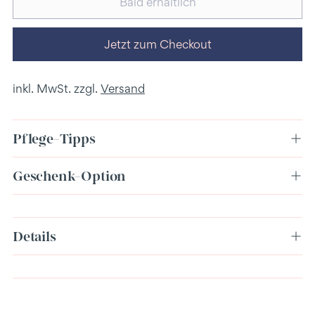
Bald erhältlich
Jetzt zum Checkout
inkl. MwSt. zzgl.
Versand
Pflege-Tipps
Geschenk-Option
Produkt
Details
in
den
Warenkorb
legen