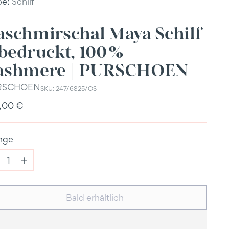
be:
Schilf
aschmirschal Maya Schilf
bedruckt, 100 %
ashmere | PURSCHOEN
RSCHOEN
SKU: 247/6825/OS
ulärer
,00 €
s
nge
nge
Bald erhältlich