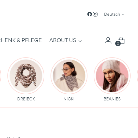
Sprache
Deutsch
HENK & PFLEGE
ABOUT US
0
DREIECK
NICKI
BEANIES