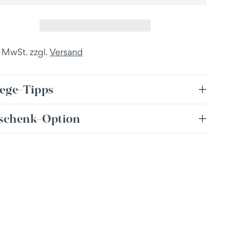
. MwSt. zzgl.
Versand
lege-Tipps
schenk-Option
dukt
enkorb
en