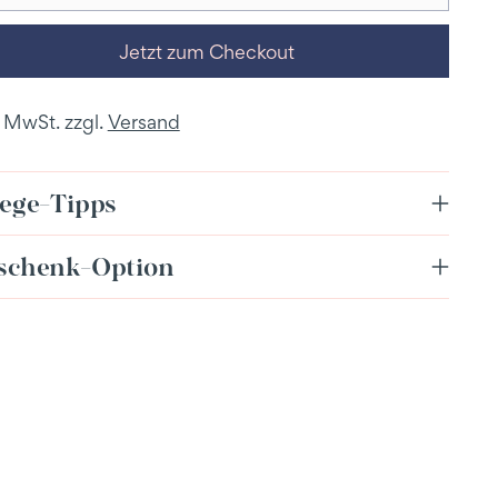
Jetzt zum Checkout
. MwSt. zzgl.
Versand
lege-Tipps
schenk-Option
dukt
enkorb
en