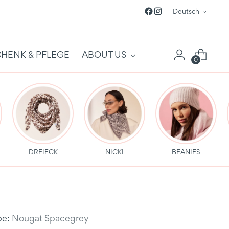
Sprache
Deutsch
HENK & PFLEGE
ABOUT US
0
DREIECK
NICKI
BEANIES
be:
Nougat Spacegrey