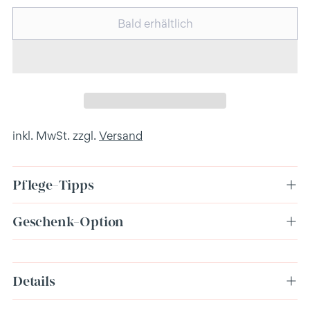
Bald erhältlich
inkl. MwSt. zzgl.
Versand
Pflege-Tipps
Geschenk-Option
Produkt
Details
in
den