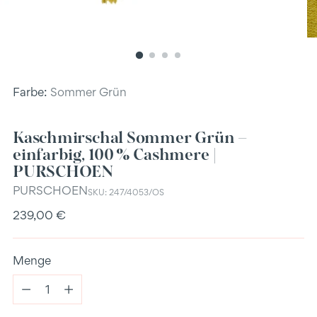
Farbe:
Sommer Grün
Kaschmirschal Sommer Grün –
einfarbig, 100 % Cashmere |
PURSCHOEN
PURSCHOEN
SKU: 247/4053/OS
Regulärer
239,00 €
Preis
Menge
Menge