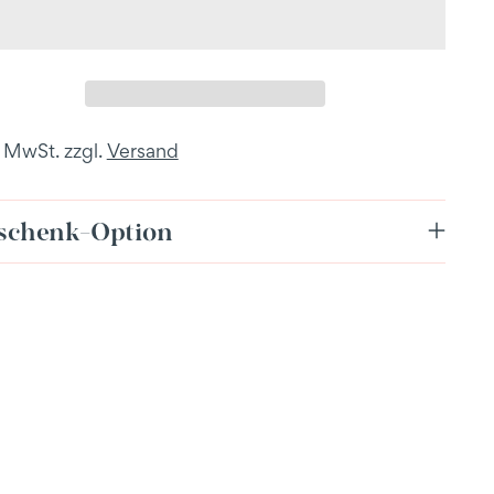
. MwSt. zzgl.
Versand
schenk-Option
dukt
enkorb
en