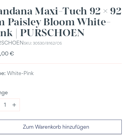
andana Maxi-Tuch 92 × 92
m Paisley Bloom White-
ink | PURSCHOEN
RSCHOEN
SKU: 30530/8162/OS
ulärer
,00 €
s
be:
White-Pink
nge
nge
Zum Warenkorb hinzufügen