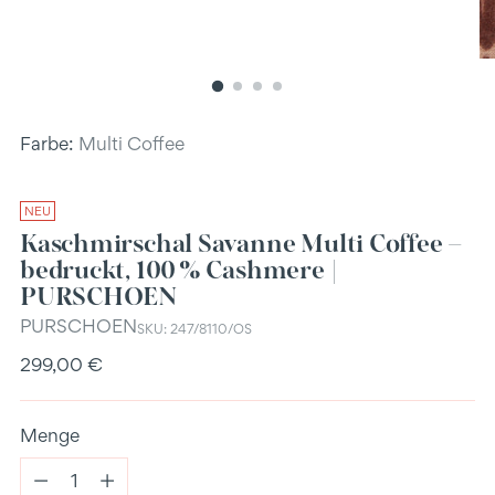
Farbe:
Multi Coffee
NEU
Kaschmirschal Savanne Multi Coffee –
bedruckt, 100 % Cashmere |
PURSCHOEN
PURSCHOEN
SKU: 247/8110/OS
Regulärer
299,00 €
Preis
Menge
Menge