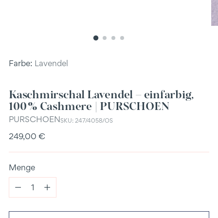
Farbe:
Lavendel
Kaschmirschal Lavendel – einfarbig,
100 % Cashmere | PURSCHOEN
PURSCHOEN
SKU: 247/4058/OS
Regulärer
249,00 €
Preis
Menge
Menge