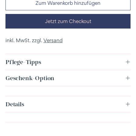
Zum Warenkorb hinzufügen
Jetzt zum Checkout
inkl. MwSt. zzgl.
Versand
Pflege-Tipps
Geschenk-Option
Produkt
Details
in
den
Warenkorb
legen