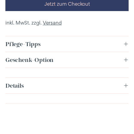
Jetzt zum Checkout
inkl. MwSt. zzgl.
Versand
Pflege-Tipps
Geschenk-Option
Produkt
Details
in
den
Warenkorb
legen