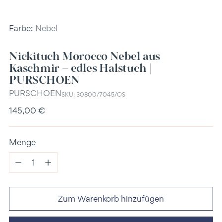
Farbe:
Nebel
Nickituch Morocco Nebel aus
Kaschmir – edles Halstuch |
PURSCHOEN
PURSCHOEN
SKU: 30800/7045/OS
Regulärer
145,00 €
Preis
Menge
Menge
Zum Warenkorb hinzufügen