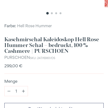
Farbe:
Hell Rose Hummer
Kaschmirschal Kaleidoskop Hell Rose
Hummer Schal – bedruckt, 100 %
Cashmere | PURSCHOEN
PURSCHOEN
SKU: 247/6961/OS
Regulärer
299,00 €
Preis
Menge
Menge