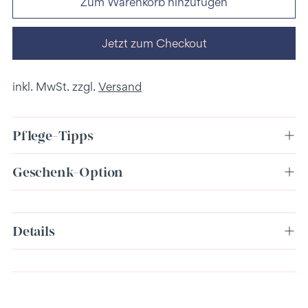
Zum Warenkorb hinzufügen
Jetzt zum Checkout
inkl. MwSt. zzgl.
Versand
Pflege-Tipps
Geschenk-Option
Produkt
Details
in
den
Warenkorb
legen