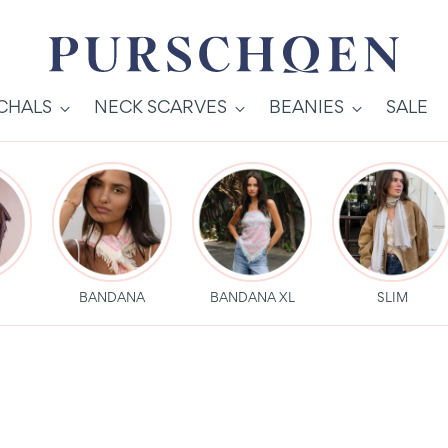
SCHALS
NECK SCARVES
BEANIES
SALE
S
BANDANA
BANDANA XL
SLIM