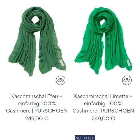
Kaschmirschal Efeu –
Kaschmirschal Limette –
einfarbig, 100 %
einfarbig, 100 %
Cashmere | PURSCHOEN
Cashmere | PURSCHOEN
249,00 €
249,00 €
SOLD OUT