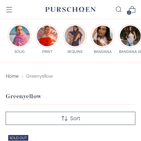
0
SOLID
PRINT
SEQUINS
BANDANA
BANDANA X
Home
Greenyellow
Greenyellow
Sort
SOLD OUT