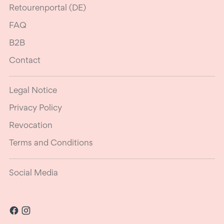
Retourenportal (DE)
FAQ
B2B
Contact
Legal Notice
Privacy Policy
Revocation
Terms and Conditions
Social Media