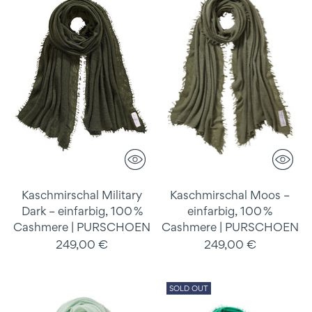
Kaschmirschal Military
Kaschmirschal Moos –
Dark – einfarbig, 100 %
einfarbig, 100 %
Cashmere | PURSCHOEN
Cashmere | PURSCHOEN
249,00 €
249,00 €
SOLD OUT