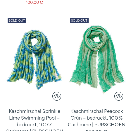
price
100,00 €
SOLD OUT
SOLD OUT
Kaschmirschal Sprinkle
Kaschmirschal Peacock
Lime Swimming Pool –
Grün – bedruckt, 100 %
bedruckt, 100 %
Cashmere | PURSCHOEN