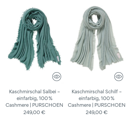
Kaschmirschal Salbei –
Kaschmirschal Schilf –
einfarbig, 100 %
einfarbig, 100 %
Cashmere | PURSCHOEN
Cashmere | PURSCHOEN
249,00 €
249,00 €