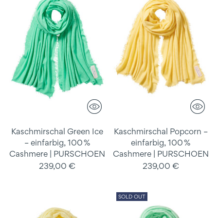
Kaschmirschal Green Ice
Kaschmirschal Popcorn –
– einfarbig, 100 %
einfarbig, 100 %
Cashmere | PURSCHOEN
Cashmere | PURSCHOEN
239,00 €
239,00 €
SOLD OUT