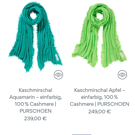
Kaschmirschal
Kaschmirschal Apfel –
Aquamarin – einfarbig,
einfarbig, 100 %
100 % Cashmere |
Cashmere | PURSCHOEN
PURSCHOEN
249,00 €
239,00 €